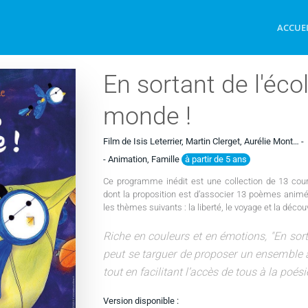
ACCUE
En sortant de l'écol
monde !
Film de Isis Leterrier, Martin Clerget, Aurélie Mont… -
à partir de 5 ans
- Animation, Famille
Ce programme inédit est une collection de 13 cou
dont la proposition est d’associer 13 poèmes animé
les thèmes suivants : la liberté, le voyage et la déco
Riche en couleurs et en émotions, "En sort
peut se targuer de proposer un ensemble à 
tout en facilitant l’accès de tous à la poés
Version disponible :