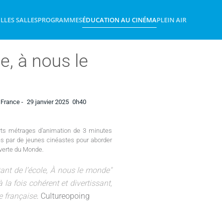
IL
LES SALLES
PROGRAMMES
ÉDUCATION AU CINÉMA
PLEIN AIR
e, à nous le
France -
29 janvier 2025
0h40
rts métrages d’animation de 3 minutes
s par de jeunes cinéastes pour aborder
uverte du Monde.
ant de l’école, À nous le monde"
la fois cohérent et divertissant,
ie française
. Cultureopoing