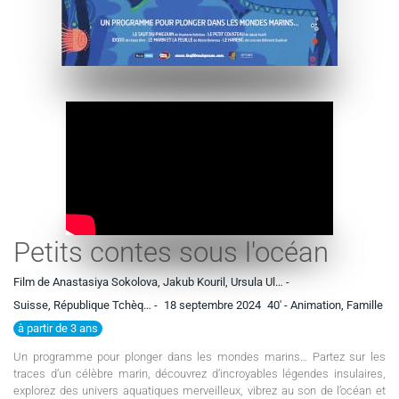
Petits contes sous l'océan
Film de Anastasiya Sokolova, Jakub Kouril, Ursula Ul… -
Suisse, République Tchèq… -
18 septembre 2024
40'
- Animation, Famille
à partir de 3 ans
Un programme pour plonger dans les mondes marins… Partez sur les
traces d’un célèbre marin, découvrez d’incroyables légendes insulaires,
explorez des univers aquatiques merveilleux, vibrez au son de l’océan et