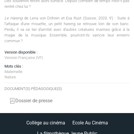
Des souvenirs refont alors surface. Depuis combien de temps n’est-il pas
rentré chez lui ?
Le Hareng
de Lena von Döhren et Eva Rust (Suisse, 2023, 9') : Suite à
l’attaque d’une mouette, un petit hareng se retrouve loin de son banc.
Perdu, il va se lier d’amitié avec d’autres créatures marines grâce à la
magie de la musique. Ensemble, pourront-ils vaincre leur ennemi
commun ?
Version disponible :
Version Française (VF)
Mots clés :
Maternelle
Nature
DOCUMENT(S) PÉDAGOGIQUE(S)
Dossier de presse
Collège au cinéma
Ecole Au Cinéma
La filmothèque Jeune Public