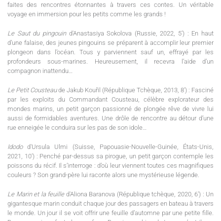
faites des rencontres étonnantes à travers ces contes. Un véritable
voyage en immersion pour les petits comme les grands !
Le Saut du pingouin
d'Anastasiya Sokolova (Russie, 2022, 5') : En haut
d’une falaise, des jeunes pingouins se préparent à accomplir leur premier
plongeon dans l’océan. Tous y parviennent sauf un, effrayé par les
profondeurs sous-marines. Heureusement, il recevra l’aide d’un
compagnon inattendu…
Le Petit Cousteau
de Jakub Kouřil (République Tchèque, 2013, 8') : Fasciné
par les exploits du Commandant Cousteau, célèbre explorateur des
mondes marins, un petit garçon passionné de plongée rêve de vivre lui
aussi de formidables aventures. Une drôle de rencontre au détour d’une
rue enneigée le conduira sur les pas de son idole…
Idodo
d'Ursula Ulmi (Suisse, Papouasie-Nouvelle-Guinée, États-Unis,
2021, 10') : Penché par-dessus sa pirogue, un petit garçon contemple les
poissons du récif. Il s’interroge : d’où leur viennent toutes ces magnifiques
couleurs ? Son grand-père lui raconte alors une mystérieuse légende.
Le Marin et la feuille
d'Aliona Baranova (République tchèque, 2020, 6') : Un
gigantesque marin conduit chaque jour des passagers en bateau à travers
le monde. Un jour il se voit offrir une feuille d’automne par une petite fille.