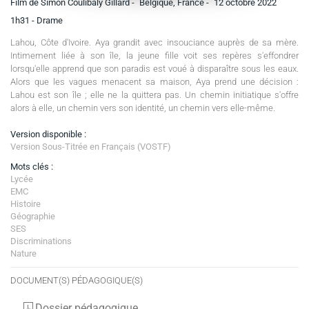
Film de Simon Coulibaly Gillard -
Belgique, France -
12 octobre 2022
1h31
- Drame
Lahou, Côte d'Ivoire. Aya grandit avec insouciance auprès de sa mère.
Intimement liée à son île, la jeune fille voit ses repères s'effondrer
lorsqu'elle apprend que son paradis est voué à disparaître sous les eaux.
Alors que les vagues menacent sa maison, Aya prend une décision :
Lahou est son île ; elle ne la quittera pas. Un chemin initiatique s'offre
alors à elle, un chemin vers son identité, un chemin vers elle-même.
Version disponible :
Version Sous-Titrée en Français (VOSTF)
Mots clés :
Lycée
EMC
Histoire
Géographie
SES
Discriminations
Nature
DOCUMENT(S) PÉDAGOGIQUE(S)
Dossier pédagogique