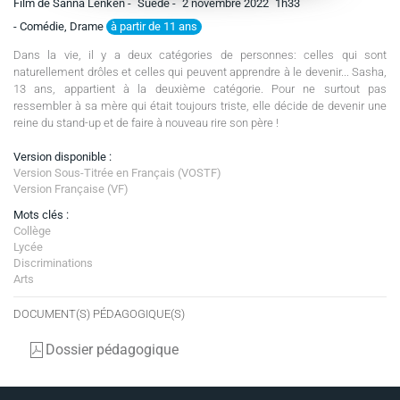
Film de Sanna Lenken -
Suède -
2 novembre 2022
1h33
à partir de 11 ans
- Comédie, Drame
Dans la vie, il y a deux catégories de personnes: celles qui sont
naturellement drôles et celles qui peuvent apprendre à le devenir... Sasha,
13 ans, appartient à la deuxième catégorie. Pour ne surtout pas
ressembler à sa mère qui était toujours triste, elle décide de devenir une
reine du stand-up et de faire à nouveau rire son père !
Version disponible :
Version Sous-Titrée en Français (VOSTF)
Version Française (VF)
Mots clés :
Collège
Lycée
Discriminations
Arts
DOCUMENT(S) PÉDAGOGIQUE(S)
Dossier pédagogique