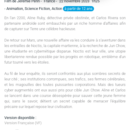
Film de Jérémie Périn -
France -
22 novembre 2023
1h25
à partir de 12 ans
- Animation, Science Fiction, Action
En l’an 2200, Aline Ruby, détective privée obstinée, et Carlos Rivera son
partenaire androïde sont embauchés par un riche homme d’affaires afin
de capturer sur Terre une célèbre hackeuse.
De retour sur Mars, une nouvelle affaire va les conduire à s’aventurer dans
les entrailles de Noctis, la capitale martienne, à la recherche de Jun Chow,
une étudiante en cybernétique disparue. Noctis est leur ville, une utopie
libertarienne rendue possible par les progrès en robotique, emblème d’un
futur tourné vers les étoiles.
Au fil de leur enquête, ils seront confrontés aux plus sombres secrets de
leur cité ; ses institutions corrompues, ses trafics, ses fermes cérébrales,
et les magouilles des toutes puissantes corporations. Mais des tueurs
cyber augmentés ont eux aussi pris pour cible Jun Chow. Aline et Carlos
se lancent dans une course désespérée pour sauver cette jeune femme
qui, sans le savoir, détient un secret capable de menacer l’équilibre
précaire sur lequel repose leur civilisation.
Version disponible :
Version Française (VF)