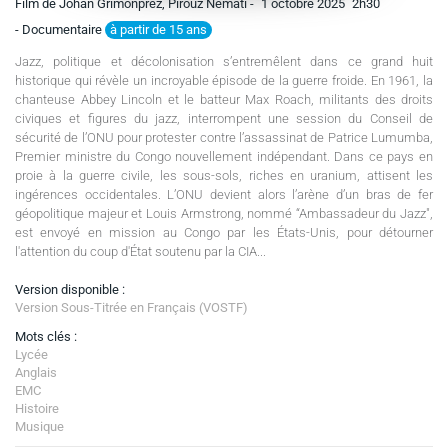
Film de Johan Grimonprez, Pirouz Nemati -
1 octobre 2025
2h30
à partir de 15 ans
- Documentaire
Jazz, politique et décolonisation s’entremêlent dans ce grand huit
historique qui révèle un incroyable épisode de la guerre froide. En 1961, la
chanteuse Abbey Lincoln et le batteur Max Roach, militants des droits
civiques et figures du jazz, interrompent une session du Conseil de
sécurité de l’ONU pour protester contre l’assassinat de Patrice Lumumba,
Premier ministre du Congo nouvellement indépendant. Dans ce pays en
proie à la guerre civile, les sous-sols, riches en uranium, attisent les
ingérences occidentales. L’ONU devient alors l’arène d’un bras de fer
géopolitique majeur et Louis Armstrong, nommé “Ambassadeur du Jazz",
est envoyé en mission au Congo par les États-Unis, pour détourner
l'attention du coup d'État soutenu par la CIA...
Version disponible :
Version Sous-Titrée en Français (VOSTF)
Mots clés :
Lycée
Anglais
EMC
Histoire
Musique